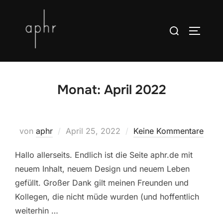
.entry-title { display: none; }
Zum
Suchen
SEITEN
Inhalt
nach:
springen
Monat:
April 2022
Veröffentlicht
von
aphr
April 25, 2022
Keine Kommentare
am
Hallo allerseits. Endlich ist die Seite aphr.de mit
neuem Inhalt, neuem Design und neuem Leben
gefüllt. Großer Dank gilt meinen Freunden und
Kollegen, die nicht müde wurden (und hoffentlich
weiterhin …