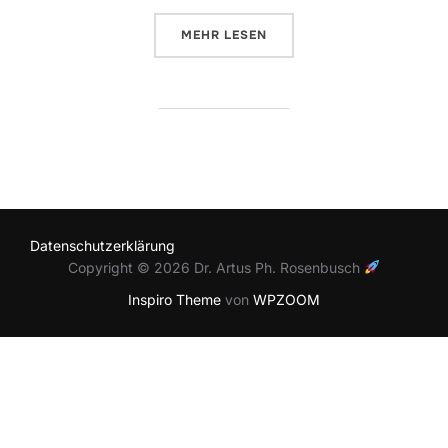
ÜBER „WEBSITE RELAUNCH
“
MEHR
LESEN
Datenschutzerklärung
Copyright © 2026 Dr. Artus Ph. Rosenbusch
Inspiro Theme
von
WPZOOM